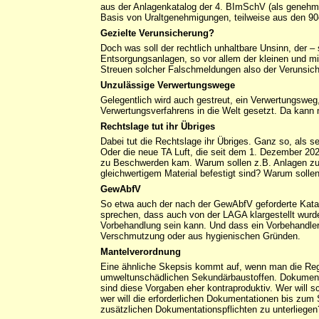
aus der Anlagenkatalog der 4. BImSchV (als genehmig
Basis von Uraltgenehmigungen, teilweise aus den 90
Gezielte Verunsicherung?
Doch was soll der rechtlich unhaltbare Unsinn, der –
Entsorgungsanlagen, so vor allem der kleinen und mit
Streuen solcher Falschmeldungen also der Verunsich
Unzulässige Verwertungswege
Gelegentlich wird auch gestreut, ein Verwertungsweg
Verwertungsverfahrens in die Welt gesetzt. Da kann
Rechtslage tut ihr Übriges
Dabei tut die Rechtslage ihr Übriges. Ganz so, als 
Oder die neue TA Luft, die seit dem 1. Dezember 202
zu Beschwerden kam. Warum sollen z.B. Anlagen zum 
gleichwertigem Material befestigt sind? Warum sollen
GewAbfV
So etwa auch der nach der GewAbfV geforderte Kata
sprechen, dass auch von der LAGA klargestellt wurde
Vorbehandlung sein kann. Und dass ein Vorbehandler 
Verschmutzung oder aus hygienischen Gründen.
Mantelverordnung
Eine ähnliche Skepsis kommt auf, wenn man die Regel
umweltunschädlichen Sekundärbaustoffen. Dokumentati
sind diese Vorgaben eher kontraproduktiv. Wer will
wer will die erforderlichen Dokumentationen bis zu
zusätzlichen Dokumentationspflichten zu unterliegen