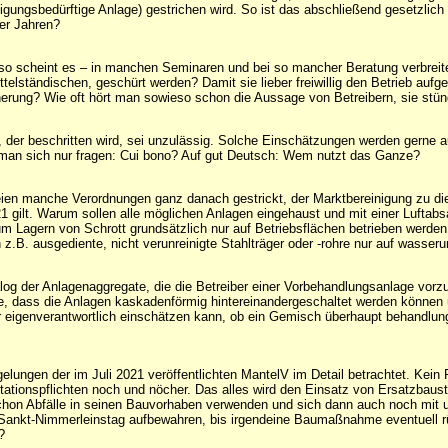
ungsbedürftige Anlage) gestrichen wird. So ist das abschließend gesetzlich g
er Jahren?
 so scheint es – in manchen Seminaren und bei so mancher Beratung verbreitet
telständischen, geschürt werden? Damit sie lieber freiwillig den Betrieb auf
erung? Wie oft hört man sowieso schon die Aussage von Betreibern, sie stü
, der beschritten wird, sei unzulässig. Solche Einschätzungen werden gerne
 man sich nur fragen: Cui bono? Auf gut Deutsch: Wem nutzt das Ganze?
seien manche Verordnungen ganz danach gestrickt, der Marktbereinigung zu di
1 gilt. Warum sollen alle möglichen Anlagen eingehaust und mit einer Lufta
Lagern von Schrott grundsätzlich nur auf Betriebsflächen betrieben werden,
 z.B. ausgediente, nicht verunreinigte Stahlträger oder -rohre nur auf wasseru
log der Anlagenaggregate, die die Betreiber einer Vorbehandlungsanlage vo
, dass die Anlagen kaskadenförmig hintereinandergeschaltet werden können un
eigenverantwortlich einschätzen kann, ob ein Gemisch überhaupt behandlungs
ungen der im Juli 2021 veröffentlichten MantelV im Detail betrachtet. Kein P
onspflichten noch und nöcher. Das alles wird den Einsatz von Ersatzbaustof
 schon Abfälle in seinen Bauvorhaben verwenden und sich dann auch noch mit
m Sankt-Nimmerleinstag aufbewahren, bis irgendeine Baumaßnahme eventuell 
?