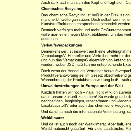
Auch da kratzt man sich den Kopf und fragt sich: Cu
Chemisches Recycling
Das chemische Recycling ist heiß in der Diskussion.
manche Umweltorganisation. Doch selbst wenn eine ha
Kunststofffraktionen entsprechend behandelt werden
Dennoch verfolgen mehr und mehr Großunternehmen –
wolle man einen neuen Markt etablieren, um das wer
aussehen.
Verkaufsverpackungen
Bemerkenswert ist insoweit auch eine Stellungnahm
VerpackungsV, Hersteller und Vertreiber mehr für d
und nun das VerpackungsG eigentlich von Anfang an d
wurden, wobei DSD natürlich nie entsprechende Expor
Doch wenn der Handel als Vertreiber Verkaufsverpa
Produktverantwortung sei im Gesetz abschließend ger
Wahrnehmung der Produktverantwortung heißt, sich a
Umweltbestrebungen in Europa und der Welt
Kürzlich hatten wir noch – naja, nicht wirklich zuver
dafür, unsere Zukunft zu sichern! So wurde gerade de
nachhaltigen, langlebigen, reparierbaren und wieder
ErsatzbaustoffV oder auch das chemische Recycling
Und da ist ja noch die internationale Vereinbarung,
Weltklimarat
Und da ist auch noch der Weltklimarat. Aber halt, e
Weltklimabericht geäußert. Für viele Landstriche, 