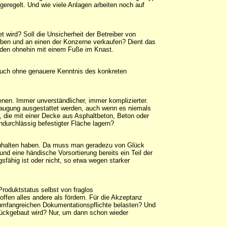
eregelt. Und wie viele Anlagen arbeiten noch auf
 wird? Soll die Unsicherheit der Betreiber von
geben und an einen der Konzerne verkaufen? Dient das
nden ohnehin mit einem Fuße im Knast.
 auch ohne genauere Kenntnis des konkreten
enen. Immer unverständlicher, immer komplizierter.
bsaugung ausgestattet werden, auch wenn es niemals
 die mit einer Decke aus Asphaltbeton, Beton oder
ndurchlässig befestigter Fläche lagern?
rzuhalten haben. Da muss man geradezu von Glück
d eine händische Vorsortierung bereits ein Teil der
fähig ist oder nicht, so etwa wegen starker
roduktstatus selbst von fraglos
fen alles andere als fördern. Für die Akzeptanz
 umfangreichen Dokumentationspflichte belasten? Und
rückgebaut wird? Nur, um dann schon wieder