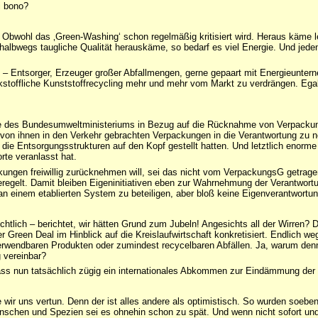
i bono?
 Obwohl das ‚Green-Washing‘ schon regelmäßig kritisiert wird. Heraus käme le
lbwegs taugliche Qualität herauskäme, so bedarf es viel Energie. Und jedenf
.
 Entsorger, Erzeuger großer Abfallmengen, gerne gepaart mit Energieunter
kstoffliche Kunststoffrecycling mehr und mehr vom Markt zu verdrängen. Ega
e des Bundesumweltministeriums in Bezug auf die Rücknahme von Verpackung
ie von ihnen in den Verkehr gebrachten Verpackungen in die Verantwortung 
ie Entsorgungsstrukturen auf den Kopf gestellt hatten. Und letztlich enorme
te veranlasst hat.
ckungen freiwillig zurücknehmen will, sei das nicht vom VerpackungsG getr
egelt. Damit bleiben Eigeninitiativen eben zur Wahrnehmung der Verantwortun
n einem etablierten System zu beteiligen, aber bloß keine Eigenverantwort
sichtlich – berichtet, wir hätten Grund zum Jubeln! Angesichts all der Wirren? 
r Green Deal im Hinblick auf die Kreislaufwirtschaft konkretisiert. Endlich w
verwendbaren Produkten oder zumindest recycelbaren Abfällen. Ja, warum denn
 vereinbar?
 dass nun tatsächlich zügig ein internationales Abkommen zur Eindämmung de
he wir uns vertun. Denn der ist alles andere als optimistisch. So wurden soe
Menschen und Spezien sei es ohnehin schon zu spät. Und wenn nicht sofort u