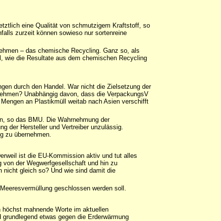
tztlich eine Qualität von schmutzigem Kraftstoff, so
alls zurzeit können sowieso nur sortenreine
nehmen – das chemische Recycling. Ganz so, als
l, wie die Resultate aus dem chemischen Recycling
en durch den Handel. War nicht die Zielsetzung der
zu nehmen? Unabhängig davon, dass die VerpackungsV
 Mengen an Plastikmüll weitab nach Asien verschifft
agen, so das BMU. Die Wahrnehmung der
g der Hersteller und Vertreiber unzulässig.
ung zu übernehmen.
Derweil ist die EU-Kommission aktiv und tut alles
eg von der Wegwerfgesellschaft und hin zu
 nicht gleich so? Und wie sind damit die
r Meeresvermüllung geschlossen werden soll.
ben höchst mahnende Worte im aktuellen
nd grundlegend etwas gegen die Erderwärmung