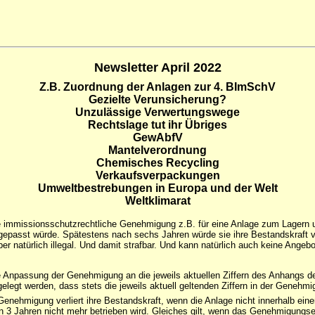
Newsletter April 2022
Z.B. Zuordnung der Anlagen zur 4. BImSchV
Gezielte Verunsicherung?
Unzulässige Verwertungswege
Rechtslage tut ihr Übriges
GewAbfV
Mantelverordnung
Chemisches Recycling
Verkaufsverpackungen
Umweltbestrebungen in Europa und der Welt
Weltklimarat
e immissionsschutzrechtliche Genehmigung z.B. für eine Anlage zum Lagern und
ngepasst würde. Spätestens nach sechs Jahren würde sie ihre Bestandskraft 
er natürlich illegal. Und damit strafbar. Und kann natürlich auch keine Ang
 die Anpassung der Genehmigung an die jeweils aktuellen Ziffern des Anhangs 
egt werden, dass stets die jeweils aktuell geltenden Ziffern in der Genehmi
nehmigung verliert ihre Bestandskraft, wenn die Anlage nicht innerhalb einer
n 3 Jahren nicht mehr betrieben wird. Gleiches gilt, wenn das Genehmigungse